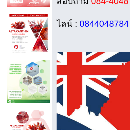
สอบถาม
084-4048
ไลน์ :
0844048784