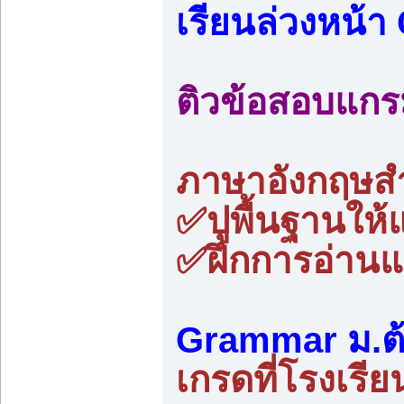
เรียนล่วงหน้
ติวข้อสอบแกร
ภาษาอังกฤษสำห
✅ปูพื้นฐานให้
✅ฝึกการอ่านแ
Grammar ม.ต
เกรดที่โรงเรีย