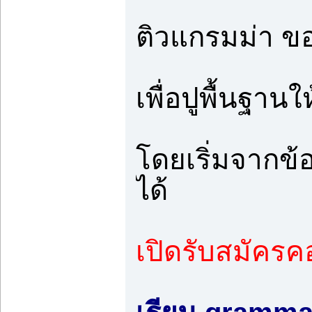
ติวแกรมม่า ขอ
เพื่อปูพื้นฐา
โดยเริ่มจากข
ได้
เปิดรับสมัครค