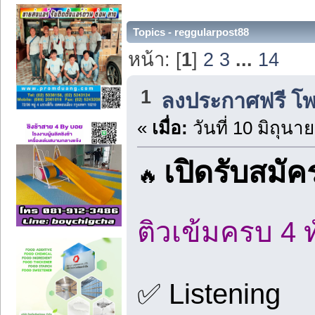
Topics - reggularpost88
หน้า: [
1
]
2
3
...
14
1
ลงประกาศฟรี โ
«
เมื่อ:
วันที่ 10 มิถุนา
เปิดรับสมั
🔥
ติวเข้มครบ 4 
✅ Listening