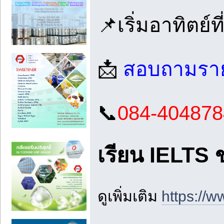
📌เริ่มอาทิตย์ที
📩
สอบถามรายล
📞
084-404878
เรียน IELTS
ดูเพิ่มเติม
https://