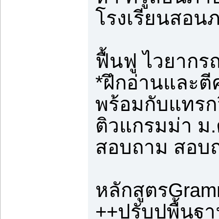
โรงเรียนสอน
ฟื้นฟู ไวยากรณ
*ฝึกอ่านและต
พร้อมกับแทรก
ติวแกรมม่า ม.ต
สอบถาม สอบถา
หลักสูตรGram
++ปรับปูพื้นฐ