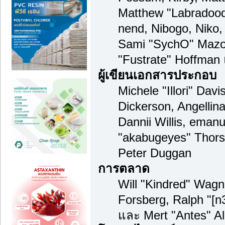
Matthew "Labradood
nend, Nibogo, Niko, 
Sami "SychO" Mazou
"Fustrate" Hoffman
ผู้เขียนเอกสารประกอบ
Michele "Illori" Dav
Dickerson, Angellina
Dannii Willis, ema
"akabugeyes" Thors
Peter Duggan
การตลาด
Will "Kindred" Wag
Forsberg, Ralph "[n
และ Mert "Antes" A