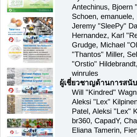
Antechinus, Bjoern "
Schoen, emanuele, 
Jeremy "SleePy" Da
Hernandez, Karl "R
Grudge, Michael "O
"Thantos" Miller, S
"Orstio" Hildebrand
winrules
ผู้เชี่ยวชาญด้านการสนั
Will "Kindred" Wagne
Aleksi "Lex" Kilpine
Patel, Aleksi "Lex" 
br360, CapadY, Cha
Eliana Tamerin, Fie