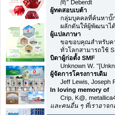
尚" Deberdt
ผู้ทดสอบเบต้า
กลุ่มบุคคลที่ค้นหาบ
ผลักดันให้ผู้พัฒนาได้
ผู้แปลภาษา
ขอขอบคุณสำหรับความม
ทั่วโลกสามารถใช้ S
บิดาผู้ก่อตั้ง SMF
Unknown W. "[Unkn
ผู้จัดการโครงการเดิม
Jeff Lewis, Joseph
In loving memory of
Crip, K@, metallic
และคนอื่น ๆ ที่เราอาจ