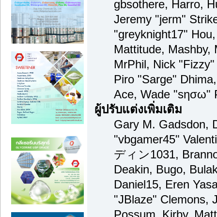
gbsothere, Harro, H
Jeremy "jerm" Strik
"greyknight17" Hou, 
Mattitude, Mashby, M
MrPhil, Nick "Fizzy"
Piro "Sarge" Dhima,
Ace, Wade "sησω" P
ผู้ปรับแต่งเพิ่มเติม
Gary M. Gadsdon, D
"vbgamer45" Valenti
ディン1031, Brannon 
Deakin, Bugo, Bulak
Daniel15, Eren Yas
"JBlaze" Clemons, J
Possum, Kirby, Mat