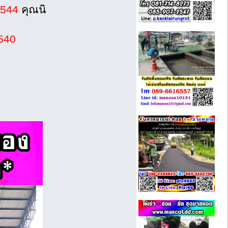
7544
คุณนิ
540