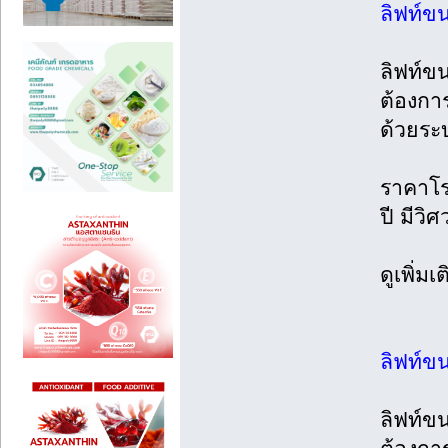
ลิฟท์ขน
ลิฟท์ข
ต้องกา
ด้วยระ
ราคาโรง
ปี มีวิ
ดูเพิ่ม
ลิฟท์ข
ลิฟท์ข