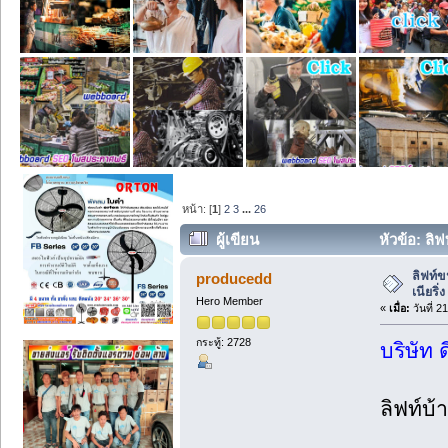
หน้า: [
1
]
2
3
...
26
ผู้เขียน
หัวข้อ: ลิฟ
ลิฟท์ข
producedd
เนียริ่
Hero Member
«
เมื่อ:
วันที่ 2
กระทู้: 2728
บริษัท 
ลิฟท์บ้