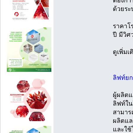
ต้องกา
ด้วยระ
ราคาโรง
ปี มีวิ
ดูเพิ่ม
ลิฟท์ย
ผู้ผลิต
ลิฟท์ใ
สามารถเ
ผลิตและ
และใช้โ