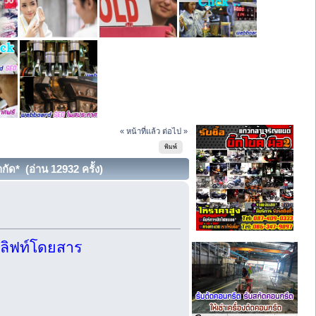
« หน้าที่แล้ว
ต่อไป »
พิมพ์
ำกัด* (อ่าน 12932 ครั้ง)
ง ลิฟท์โดยสาร